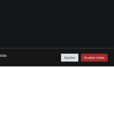
stás
Ajustes
Aceptar todas
Libros
11