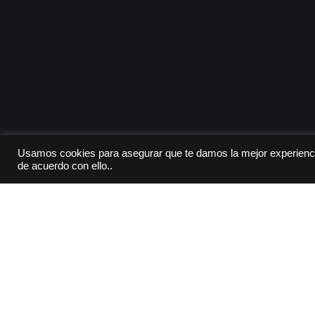
Usamos cookies para asegurar que te damos la mejor experienci
de acuerdo con ello..
Congresos, Jornadas, Seminarios...
12
I Congreso Internacional de